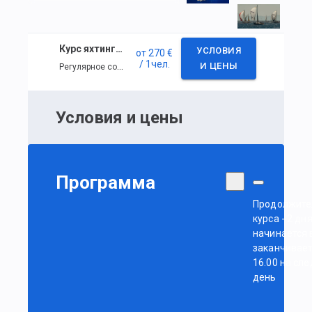
Курс яхтинга для начинающих в Мармарисе, Турция
УСЛОВИЯ
от
270 €
/ 1
чел.
Регулярное событие
И ЦЕНЫ
Условия и цены
Программа
Продолжите
курса - 2 дня
начинается в
заканчивает
16.00 на сл
день