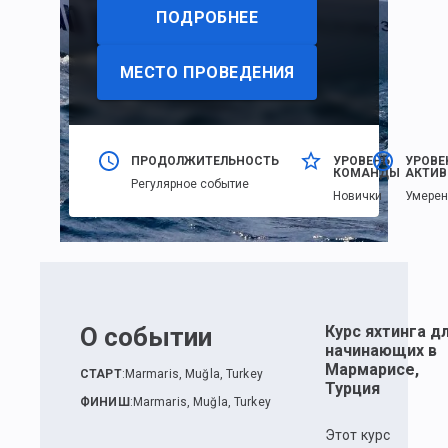
ПОДРОБНЕЕ
МЕСТО ПРОВЕДЕНИЯ
ПРОДОЛЖИТЕЛЬНОСТЬ
УРОВЕНЬ
УРОВЕ
КОМАНДЫ
АКТИВ
Регулярное событие
Новички
Умере
О событии
Курс яхтинга д
начинающих в
Мармарисе,
СТАРТ
:
Marmaris, Muğla, Turkey
Турция
ФИНИШ
:
Marmaris, Muğla, Turkey
Этот курс