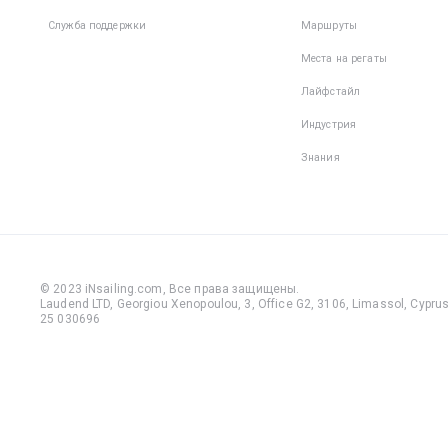
Служба поддержки
Маршруты
Места на регаты
Лайфстайл
Индустрия
Знания
© 2023 iNsailing.com,
Все права защищены
.
Laudend LTD, Georgiou Xenopoulou, 3, Office G2, 3106, Limassol, Cyprus,
25 030696