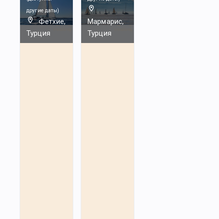
другие даты
)
Фетхие,
Мармарис,
Турция
Турция