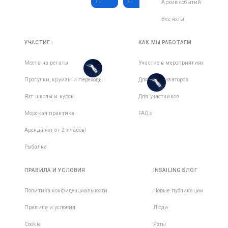
г.
г.
Архив событий
1 590 €
228 €
Все яхты
1 350 €
Всего дней
:
7
за
193 €
Активных
активный
Всего дней
:
8
за
дней
:
7
день
УЧАСТИЕ
КАК МЫ РАБОТАЕМ
Активных
активный
дней
:
7
день
Есть
Места на регаты
Участие в мероприятиях
места в
Есть
Прогулки, круизы и переходы
1
командe
Для организаторов
места в
1
командe
Яхт школы и курсы
Для участников
Морская практика
FAQs
Аренда яхт от 2-х часов!
Рыбалка
ПРАВИЛА И УСЛОВИЯ
INSAILING БЛОГ
Политика конфиденциальности
Новые публикации
Правила и условия
Люди
Cookie
Яхты