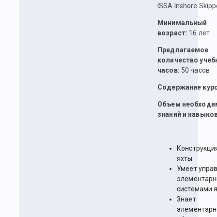
ISSA Inshore Skipp
Минимальный
возраст:
16 лет
Предлагаемое
количество учеб
часов:
50 часов
Содержание курс
Объем необходи
знаний и навыков
Конструкци
яхты
Умеет упра
элементар
системами 
Знает
элементарн