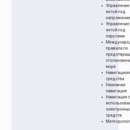
Управление
яхтой под
напряжени
Управление
яхтой под
парусами
Междунаро
правила по
предотвра
столкновен
море
Навигацион
средства
Наземная
навигация
Навигация 
использова
электронны
средств
Метеоролог