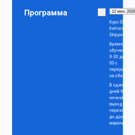
Программа
12 июн. 2026
Курс ISSA
Inshore
Skipper
Время
обучения с
9-30 до 17-
00 с
перерывом
на обед.
В один из
дней будет
ночной
выход с
переходом
до другой
марины.