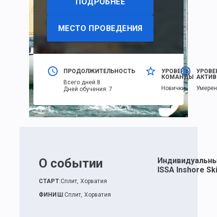
ПОДРОБНЕЕ
МЕСТО ПРОВЕДЕНИЯ
ПРОДОЛЖИТЕЛЬНОСТЬ
УРОВЕНЬ
УРОВЕ
КОМАНДЫ
АКТИВ
Всего дней
:
8
Новички
Умере
Дней обучения
:
7
О событии
Индивидуальны
ISSA Inshore Sk
СТАРТ
:
Сплит, Хорватия
ФИНИШ
:
Сплит, Хорватия