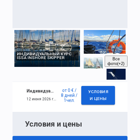
ИНДИВИДУАЛЬНЫЙ КУРС
ISSA INSHORE SKIPPER
Все
фото
(+2)
от
0 €
/
Индивидуальный курс ISSA Inshore Skipper
УСЛОВИЯ
8 дней
/
12 июня 2026 г. — 19 июня 2026 г.
И ЦЕНЫ
1
чел.
Условия и цены