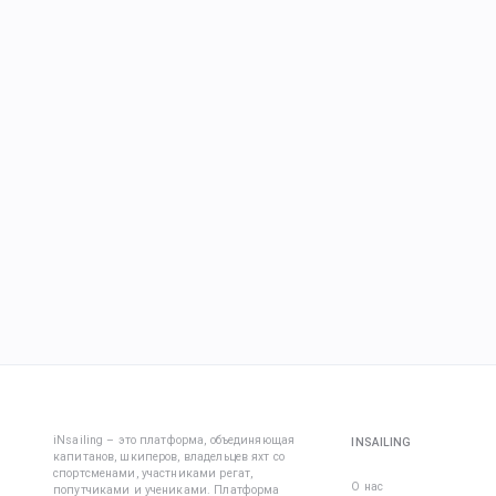
iNsailing – это платформа, объединяющая
INSAILING
капитанов, шкиперов, владельцев яхт со
спортсменами, участниками регат,
О нас
попутчиками и учениками. Платформа