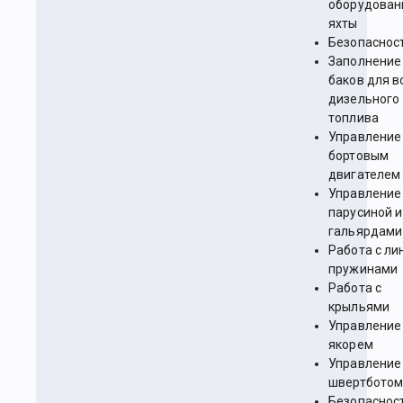
оборудован
яхты
Безопаснос
Заполнение
баков для в
дизельного
топлива
Управление
бортовым
двигателем
Управление
парусиной и
гальярдами
Работа с ли
пружинами
Работа с
крыльями
Управление
якорем
Управление
швертбото
Безопаснос