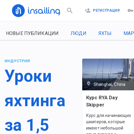
РЕГИСТРАЦИЯ
НОВЫЕ ПУБЛИКАЦИИ
ЛЮДИ
ЯХТЫ
МА
ИНДУСТРИЯ
Уроки
Shanghai, China
яхтинга
Курс RYA Day
Skipper
Курс для начинающих
за 1,5
шкиперов, которые
имеют небольшой