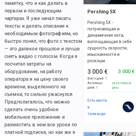
памятку, что и как делать в
первом и последующим
Pershing 5X
чартерах. Я уже начал писать
Pershing 5X -
тексты и делать описание к
потрясающая и
необходимым фотографиям, но
динамичная яхта,
быстро понял, что фото с текстом
воплощающая в себе
сущность скорости,
— это далекое прошлое и лучше
изысканности и
снять видео с голосом. Когда я
роскоши.
посчитал затраты на
3 000 €
3 000 €
оборудование, на работу
оператора и на цену своего
Всего дней
:
1
Активных
за активный
времени, выделенного на
дней
:
1
день
съемки, то сильно ужаснулся.
Есть места
Предполагалось, что можно
в
сделать очень удобное
1
командe
мобильное приложение и
разместить в нем все уроки по
платной подписке, но как же я