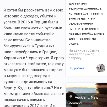
друзей или
единомышленников,
Я хотел бы рассказать вам свою
которые хотят выйти
историю о доходах, убытке и
вместе на яхте и
успехе. В 2016 в Турции были
одновременно
большие сложности с русскими
получить знания и
навыки, необходимые
клиентами после событий с
для плавания на
самолетом. Большинство
судне.
базирующихся в Турции яхт-
На данное событие
школ перебрались в Грецию,
места только по
Хорватию и Черногорию. Я сразу
запросу
отказался от этой затеи, так как у
Подробнее
меня уже был оплачен контракт
в марине на год вперед и
куплена недвижимость на
берегу. Куда тут сбежишь? Но в
моем дневнике было записано в
Auckland, New
планах начать снимать
Zealand
видеоуроки в 2017 году. И я