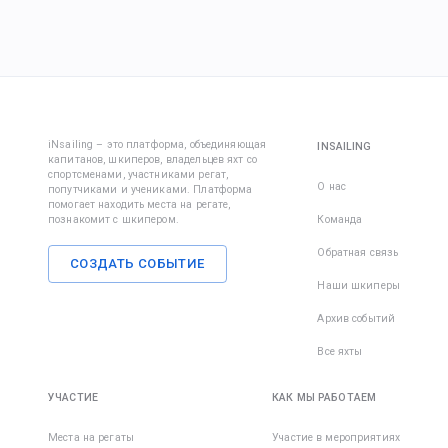
iNsailing – это платформа, объединяющая
INSAILING
капитанов, шкиперов, владельцев яхт со
спортсменами, участниками регат,
О нас
попутчиками и учениками. Платформа
помогает находить места на регате,
познакомит с шкипером.
Команда
Обратная связь
СОЗДАТЬ СОБЫТИЕ
Наши шкиперы
Архив событий
Все яхты
УЧАСТИЕ
КАК МЫ РАБОТАЕМ
Места на регаты
Участие в мероприятиях