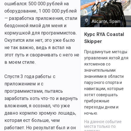
ошибался: 500 000 рублей на
оборудование, 1 000 000 рублей
— разработка приложения, стали
Alicante, Spain
бездонной ямой для меня и
кормушкой для программистов.
Курс RYA Coastal
Окупится или нет, это уже было
Skipper
не так важно, ведь я встал на
Продвинутые методы
этот путь и сворачивать с него не
управления яхтой для
в моем стиле.
яхтсменов со
значительными
Спустя 3 года работы с
знаниями в области
парусного спорта и
приложением и с
навигации, которые
программистами, пытаясь
хотят совершать
заработать хоть что-то и вернуть
прибрежные
вложения, я осознал, что уже
переходы днем и
давно кормлю хромую лошадь,
ночью.
которая ест больше, чем
На данное событие
места только по
работает. Но результат был и он
запросу