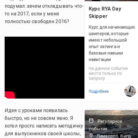
подумал: зачем откладывать что-
Курс RYA Day
то на 2017, если у меня
Skipper
полностью свободен 2016?
Курс для начинающих
шкиперов, которые
имеют небольшой
опыт яхтинга и
базовые навыки
навигации
На данное событие
места только по
запросу
Подробнее
Идея с уроками появилась
быстро, но не совсем явно. Я
Регулярное
хотел просто написать методичку
событие
для выпускников своей школы,
Лимассол, Кипр