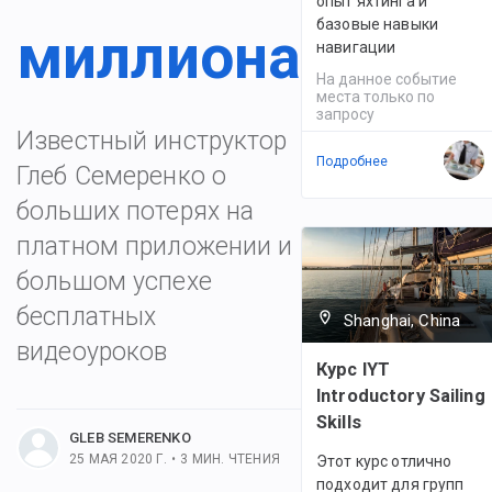
опыт яхтинга и
базовые навыки
миллиона
навигации
На данное событие
места только по
запросу
Известный инструктор
Подробнее
Глеб Семеренко о
больших потерях на
платном приложении и
большом успехе
бесплатных
Shanghai, China
видеоуроков
Курс IYT
льше постов
Introductory Sailing
Skills
GLEB SEMERENKO
25 МАЯ 2020 Г.
•
3
МИН. ЧТЕНИЯ
Этот курс отлично
подходит для групп