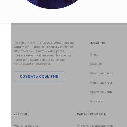
iNsailing – это платформа, объединяющая
INSAILING
капитанов, шкиперов, владельцев яхт со
спортсменами, участниками регат,
О нас
попутчиками и учениками. Платформа
помогает находить места на регате,
познакомит с шкипером.
Команда
Обратная связь
СОЗДАТЬ СОБЫТИЕ
Наши шкиперы
Архив событий
Все яхты
УЧАСТИЕ
КАК МЫ РАБОТАЕМ
Места на регаты
Участие в мероприятиях