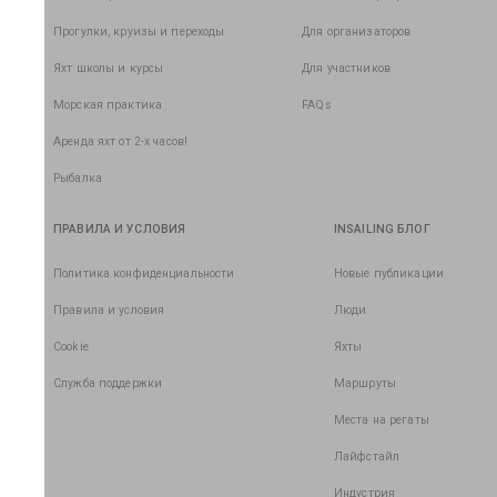
Прогулки, круизы и переходы
Для организаторов
Яхт школы и курсы
Для участников
Морская практика
FAQs
Аренда яхт от 2-х часов!
Рыбалка
ПРАВИЛА И УСЛОВИЯ
INSAILING БЛОГ
Политика конфиденциальности
Новые публикации
Правила и условия
Люди
Cookie
Яхты
Служба поддержки
Маршруты
Места на регаты
Лайфстайл
Индустрия