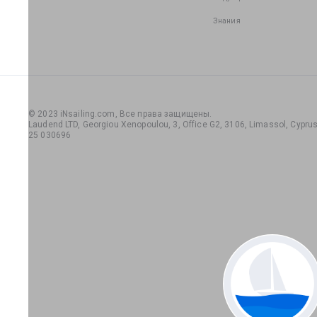
Знания
© 2023 iNsailing.com,
Все права защищены
.
Laudend LTD, Georgiou Xenopoulou, 3, Office G2, 3106, Limassol, Cyprus,
25 030696